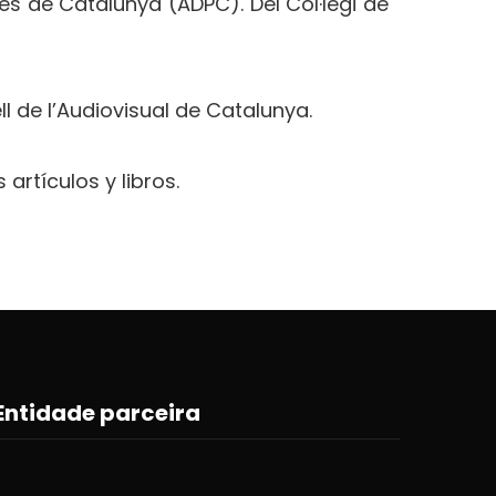
es de Catalunya (ADPC). Del Col·legi de
ll de
l’Audiovisual de Catalunya.
os
artículos y libros.
Entidade parceira