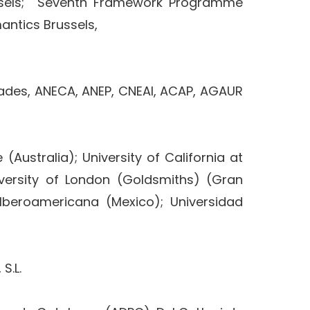
russels; Seventh Framework Programme
antics Brussels,
ades, ANECA, ANEP, CNEAI, ACAP, AGAUR
(Australia); University of California at
University of London (Goldsmiths) (Gran
 Iberoamericana (Mexico); Universidad
S.L.