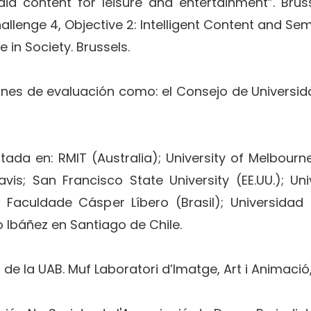
dia content for leisure and entertainment”. B
lenge 4, Objective 2: Intelligent Content and Sem
in Society. Brussels.
ones de evaluación como: el Consejo de Universid
ada en: RMIT (Australia); University of Melbourne 
Davis; San Francisco State University (EE.UU.); 
 Faculdade Cásper Líbero (Brasil); Universidad
o Ibáñez en Santiago de Chile.
de la UAB. Muf Laboratori d’Imatge, Art i Animació, 