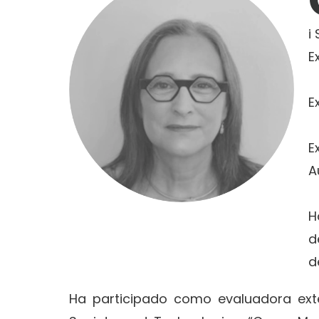
i
E
E
E
A
H
d
d
Ha participado como evaluadora exte